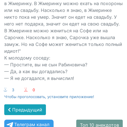
в Жмеринку. В Жмеринку можно ехать на похороны
или на свадьбу. Насколько я знаю, в Жмеринке
никто пока не умер. Значит он едет на свадьбу. У
него нет подарка, значит он едет на свою свадьбу.
В Жмеринке можно жениться на Софе или на
Сарочке. Насколько я знаю, Сарочка уже вышла
замуж. Но на Софе может жениться только полный
идиот!"
К молодому соседу:
— Простите, вы не сын Рабиновича?
— Да, а как вы догадались?
— Я не догадался, я вычислил!
:-)
3
:-(
0
Чтобы проголосовать, установите приложение!
Предыдущий
Телеграм канал
Топ 10 анекдотов