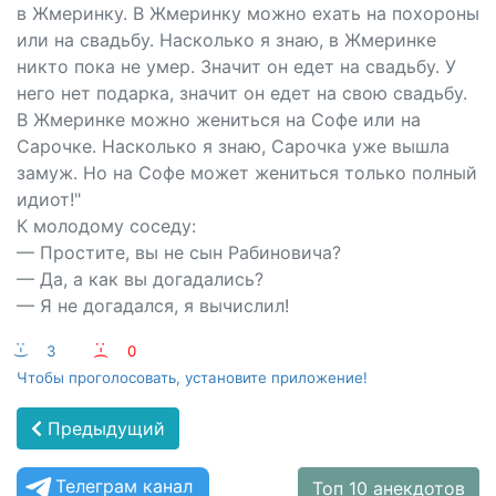
в Жмеринку. В Жмеринку можно ехать на похороны
или на свадьбу. Насколько я знаю, в Жмеринке
никто пока не умер. Значит он едет на свадьбу. У
него нет подарка, значит он едет на свою свадьбу.
В Жмеринке можно жениться на Софе или на
Сарочке. Насколько я знаю, Сарочка уже вышла
замуж. Но на Софе может жениться только полный
идиот!"
К молодому соседу:
— Простите, вы не сын Рабиновича?
— Да, а как вы догадались?
— Я не догадался, я вычислил!
:-)
3
:-(
0
Чтобы проголосовать, установите приложение!
Предыдущий
Телеграм канал
Топ 10 анекдотов