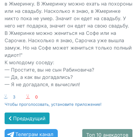
в Жмеринку. В Жмеринку можно ехать на похороны
или на свадьбу. Насколько я знаю, в Жмеринке
никто пока не умер. Значит он едет на свадьбу. У
него нет подарка, значит он едет на свою свадьбу.
В Жмеринке можно жениться на Софе или на
Сарочке. Насколько я знаю, Сарочка уже вышла
замуж. Но на Софе может жениться только полный
идиот!"
К молодому соседу:
— Простите, вы не сын Рабиновича?
— Да, а как вы догадались?
— Я не догадался, я вычислил!
:-)
3
:-(
0
Чтобы проголосовать, установите приложение!
Предыдущий
Телеграм канал
Топ 10 анекдотов