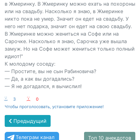
в Жмеринку. В Жмеринку можно ехать на похороны
или на свадьбу. Насколько я знаю, в Жмеринке
никто пока не умер. Значит он едет на свадьбу. У
него нет подарка, значит он едет на свою свадьбу.
В Жмеринке можно жениться на Софе или на
Сарочке. Насколько я знаю, Сарочка уже вышла
замуж. Но на Софе может жениться только полный
идиот!"
К молодому соседу:
— Простите, вы не сын Рабиновича?
— Да, а как вы догадались?
— Я не догадался, я вычислил!
:-)
3
:-(
0
Чтобы проголосовать, установите приложение!
Предыдущий
Телеграм канал
Топ 10 анекдотов