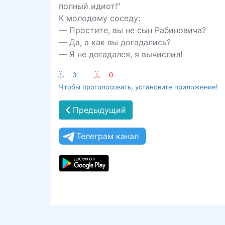
полный идиот!"
К молодому соседу:
— Простите, вы не сын Рабиновича?
— Да, а как вы догадались?
— Я не догадался, я вычислил!
:-)
3
:-(
0
Чтобы проголосовать, установите приложение!
Предыдущий
Телеграм канал