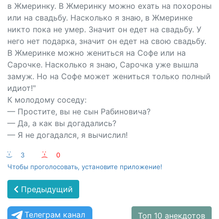
в Жмеринку. В Жмеринку можно ехать на похороны
или на свадьбу. Насколько я знаю, в Жмеринке
никто пока не умер. Значит он едет на свадьбу. У
него нет подарка, значит он едет на свою свадьбу.
В Жмеринке можно жениться на Софе или на
Сарочке. Насколько я знаю, Сарочка уже вышла
замуж. Но на Софе может жениться только полный
идиот!"
К молодому соседу:
— Простите, вы не сын Рабиновича?
— Да, а как вы догадались?
— Я не догадался, я вычислил!
:-)
3
:-(
0
Чтобы проголосовать, установите приложение!
Предыдущий
Телеграм канал
Топ 10 анекдотов