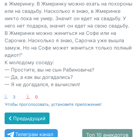
в Жмеринку. В Жмеринку можно ехать на похороны
или на свадьбу. Насколько я знаю, в Жмеринке
никто пока не умер. Значит он едет на свадьбу. У
него нет подарка, значит он едет на свою свадьбу.
В Жмеринке можно жениться на Софе или на
Сарочке. Насколько я знаю, Сарочка уже вышла
замуж. Но на Софе может жениться только полный
идиот!"
К молодому соседу:
— Простите, вы не сын Рабиновича?
— Да, а как вы догадались?
— Я не догадался, я вычислил!
:-)
3
:-(
0
Чтобы проголосовать, установите приложение!
Предыдущий
Телеграм канал
Топ 10 анекдотов