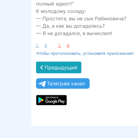
полный идиот!"
К молодому соседу:
— Простите, вы не сын Рабиновича?
— Да, а как вы догадались?
— Я не догадался, я вычислил!
:-)
3
:-(
0
Чтобы проголосовать, установите приложение!
Предыдущий
Телеграм канал