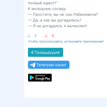
полный идиот!"
К молодому соседу:
— Простите, вы не сын Рабиновича?
— Да, а как вы догадались?
— Я не догадался, я вычислил!
:-)
3
:-(
0
Чтобы проголосовать, установите приложение!
Предыдущий
Телеграм канал