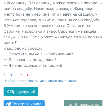
в Жмеринку. В Жмеринку можно ехать на похороны
или на свадьбу. Насколько я знаю, в Жмеринке
никто пока не умер. Значит он едет на свадьбу. У
него нет подарка, значит он едет на свою свадьбу.
В Жмеринке можно жениться на Софе или на
Сарочке. Насколько я знаю, Сарочка уже вышла
замуж. Но на Софе может жениться только полный
идиот!"
К молодому соседу:
— Простите, вы не сын Рабиновича?
— Да, а как вы догадались?
— Я не догадался, я вычислил!
:-)
3
:-(
0
Чтобы проголосовать, установите приложение!
Предыдущий
Телеграм канал
Топ 10 анекдотов