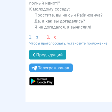
полный идиот!"
К молодому соседу:
— Простите, вы не сын Рабиновича?
— Да, а как вы догадались?
— Я не догадался, я вычислил!
:-)
3
:-(
0
Чтобы проголосовать, установите приложение!
Предыдущий
Телеграм канал