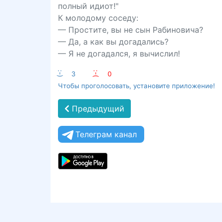
полный идиот!"
К молодому соседу:
— Простите, вы не сын Рабиновича?
— Да, а как вы догадались?
— Я не догадался, я вычислил!
:-)
3
:-(
0
Чтобы проголосовать, установите приложение!
Предыдущий
Телеграм канал