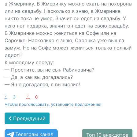
в Жмеринку. В Жмеринку можно ехать на похороны
или на свадьбу. Насколько я знаю, в Жмеринке
никто пока не умер. Значит он едет на свадьбу. У
него нет подарка, значит он едет на свою свадьбу.
В Жмеринке можно жениться на Софе или на
Сарочке. Насколько я знаю, Сарочка уже вышла
замуж. Но на Софе может жениться только полный
идиот!"
К молодому соседу:
— Простите, вы не сын Рабиновича?
— Да, а как вы догадались?
— Я не догадался, я вычислил!
:-)
3
:-(
0
Чтобы проголосовать, установите приложение!
Предыдущий
Телеграм канал
Топ 10 анекдотов