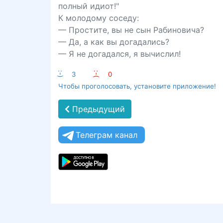
полный идиот!"
К молодому соседу:
— Простите, вы не сын Рабиновича?
— Да, а как вы догадались?
— Я не догадался, я вычислил!
:-)
3
:-(
0
Чтобы проголосовать, установите приложение!
Предыдущий
Телеграм канал