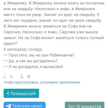
в Жмеринку. В Жмеринку можно ехать на похороны
или на свадьбу. Насколько я знаю, в Жмеринке
никто пока не умер. Значит он едет на свадьбу. У
него нет подарка, значит он едет на свою свадьбу.
В Жмеринке можно жениться на Софе или на
Сарочке. Насколько я знаю, Сарочка уже вышла
замуж. Но на Софе может жениться только полный
идиот!"
К молодому соседу:
— Простите, вы не сын Рабиновича?
— Да, а как вы догадались?
— Я не догадался, я вычислил!
:-)
3
:-(
0
Чтобы проголосовать, установите приложение!
Предыдущий
Телеграм канал
Топ 10 анекдотов