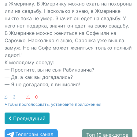
в Жмеринку. В Жмеринку можно ехать на похороны
или на свадьбу. Насколько я знаю, в Жмеринке
никто пока не умер. Значит он едет на свадьбу. У
него нет подарка, значит он едет на свою свадьбу.
В Жмеринке можно жениться на Софе или на
Сарочке. Насколько я знаю, Сарочка уже вышла
замуж. Но на Софе может жениться только полный
идиот!"
К молодому соседу:
— Простите, вы не сын Рабиновича?
— Да, а как вы догадались?
— Я не догадался, я вычислил!
:-)
3
:-(
0
Чтобы проголосовать, установите приложение!
Предыдущий
Телеграм канал
Топ 10 анекдотов