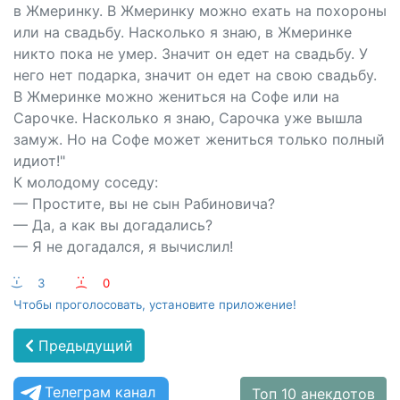
в Жмеринку. В Жмеринку можно ехать на похороны
или на свадьбу. Насколько я знаю, в Жмеринке
никто пока не умер. Значит он едет на свадьбу. У
него нет подарка, значит он едет на свою свадьбу.
В Жмеринке можно жениться на Софе или на
Сарочке. Насколько я знаю, Сарочка уже вышла
замуж. Но на Софе может жениться только полный
идиот!"
К молодому соседу:
— Простите, вы не сын Рабиновича?
— Да, а как вы догадались?
— Я не догадался, я вычислил!
:-)
3
:-(
0
Чтобы проголосовать, установите приложение!
Предыдущий
Телеграм канал
Топ 10 анекдотов