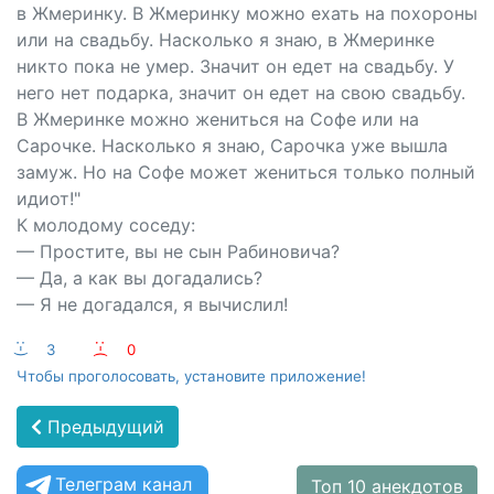
в Жмеринку. В Жмеринку можно ехать на похороны
или на свадьбу. Насколько я знаю, в Жмеринке
никто пока не умер. Значит он едет на свадьбу. У
него нет подарка, значит он едет на свою свадьбу.
В Жмеринке можно жениться на Софе или на
Сарочке. Насколько я знаю, Сарочка уже вышла
замуж. Но на Софе может жениться только полный
идиот!"
К молодому соседу:
— Простите, вы не сын Рабиновича?
— Да, а как вы догадались?
— Я не догадался, я вычислил!
:-)
3
:-(
0
Чтобы проголосовать, установите приложение!
Предыдущий
Телеграм канал
Топ 10 анекдотов