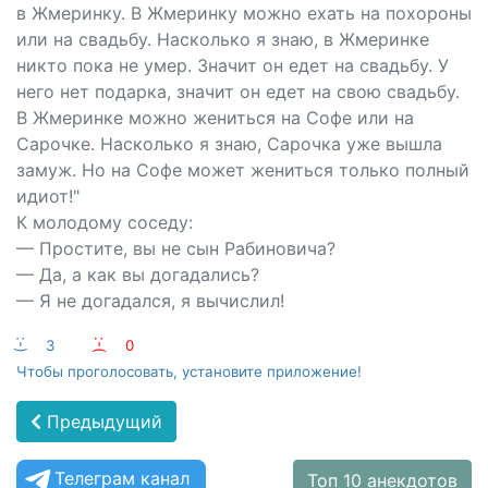
в Жмеринку. В Жмеринку можно ехать на похороны
или на свадьбу. Насколько я знаю, в Жмеринке
никто пока не умер. Значит он едет на свадьбу. У
него нет подарка, значит он едет на свою свадьбу.
В Жмеринке можно жениться на Софе или на
Сарочке. Насколько я знаю, Сарочка уже вышла
замуж. Но на Софе может жениться только полный
идиот!"
К молодому соседу:
— Простите, вы не сын Рабиновича?
— Да, а как вы догадались?
— Я не догадался, я вычислил!
:-)
3
:-(
0
Чтобы проголосовать, установите приложение!
Предыдущий
Телеграм канал
Топ 10 анекдотов