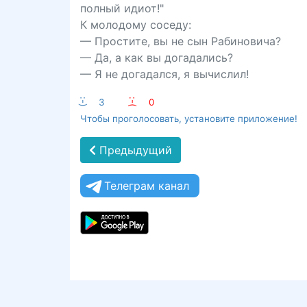
полный идиот!"
К молодому соседу:
— Простите, вы не сын Рабиновича?
— Да, а как вы догадались?
— Я не догадался, я вычислил!
:-)
3
:-(
0
Чтобы проголосовать, установите приложение!
Предыдущий
Телеграм канал