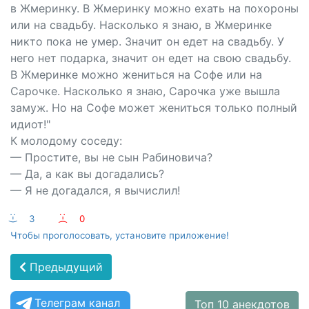
в Жмеринку. В Жмеринку можно ехать на похороны
или на свадьбу. Насколько я знаю, в Жмеринке
никто пока не умер. Значит он едет на свадьбу. У
него нет подарка, значит он едет на свою свадьбу.
В Жмеринке можно жениться на Софе или на
Сарочке. Насколько я знаю, Сарочка уже вышла
замуж. Но на Софе может жениться только полный
идиот!"
К молодому соседу:
— Простите, вы не сын Рабиновича?
— Да, а как вы догадались?
— Я не догадался, я вычислил!
:-)
3
:-(
0
Чтобы проголосовать, установите приложение!
Предыдущий
Телеграм канал
Топ 10 анекдотов