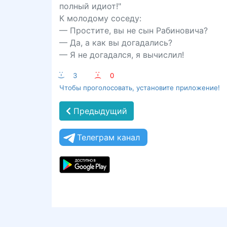
полный идиот!"
К молодому соседу:
— Простите, вы не сын Рабиновича?
— Да, а как вы догадались?
— Я не догадался, я вычислил!
:-)
3
:-(
0
Чтобы проголосовать, установите приложение!
Предыдущий
Телеграм канал