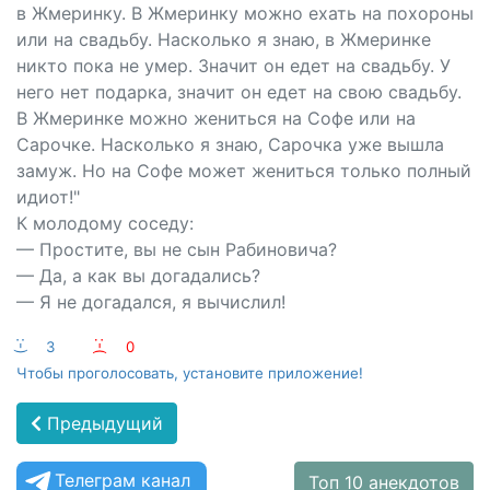
в Жмеринку. В Жмеринку можно ехать на похороны
или на свадьбу. Насколько я знаю, в Жмеринке
никто пока не умер. Значит он едет на свадьбу. У
него нет подарка, значит он едет на свою свадьбу.
В Жмеринке можно жениться на Софе или на
Сарочке. Насколько я знаю, Сарочка уже вышла
замуж. Но на Софе может жениться только полный
идиот!"
К молодому соседу:
— Простите, вы не сын Рабиновича?
— Да, а как вы догадались?
— Я не догадался, я вычислил!
:-)
3
:-(
0
Чтобы проголосовать, установите приложение!
Предыдущий
Телеграм канал
Топ 10 анекдотов