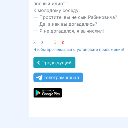
полный идиот!"
К молодому соседу:
— Простите, вы не сын Рабиновича?
— Да, а как вы догадались?
— Я не догадался, я вычислил!
:-)
3
:-(
0
Чтобы проголосовать, установите приложение!
Предыдущий
Телеграм канал