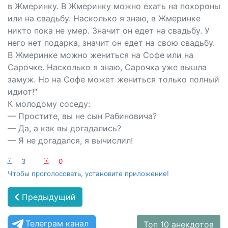
в Жмеринку. В Жмеринку можно ехать на похороны
или на свадьбу. Насколько я знаю, в Жмеринке
никто пока не умер. Значит он едет на свадьбу. У
него нет подарка, значит он едет на свою свадьбу.
В Жмеринке можно жениться на Софе или на
Сарочке. Насколько я знаю, Сарочка уже вышла
замуж. Но на Софе может жениться только полный
идиот!"
К молодому соседу:
— Простите, вы не сын Рабиновича?
— Да, а как вы догадались?
— Я не догадался, я вычислил!
:-)
3
:-(
0
Чтобы проголосовать, установите приложение!
Предыдущий
Телеграм канал
Топ 10 анекдотов