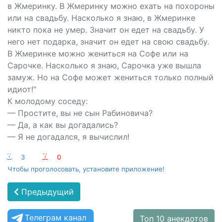
в Жмеринку. В Жмеринку можно ехать на похороны
или на свадьбу. Насколько я знаю, в Жмеринке
никто пока не умер. Значит он едет на свадьбу. У
него нет подарка, значит он едет на свою свадьбу.
В Жмеринке можно жениться на Софе или на
Сарочке. Насколько я знаю, Сарочка уже вышла
замуж. Но на Софе может жениться только полный
идиот!"
К молодому соседу:
— Простите, вы не сын Рабиновича?
— Да, а как вы догадались?
— Я не догадался, я вычислил!
:-)
3
:-(
0
Чтобы проголосовать, установите приложение!
Предыдущий
Телеграм канал
Топ 10 анекдотов