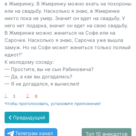
в Жмеринку. В Жмеринку можно ехать на похороны
или на свадьбу. Насколько я знаю, в Жмеринке
никто пока не умер. Значит он едет на свадьбу. У
него нет подарка, значит он едет на свою свадьбу.
В Жмеринке можно жениться на Софе или на
Сарочке. Насколько я знаю, Сарочка уже вышла
замуж. Но на Софе может жениться только полный
идиот!"
К молодому соседу:
— Простите, вы не сын Рабиновича?
— Да, а как вы догадались?
— Я не догадался, я вычислил!
:-)
3
:-(
0
Чтобы проголосовать, установите приложение!
Предыдущий
Телеграм канал
Топ 10 анекдотов