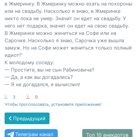
в Жмеринку. В Жмеринку можно ехать на похороны
или на свадьбу. Насколько я знаю, в Жмеринке
никто пока не умер. Значит он едет на свадьбу. У
него нет подарка, значит он едет на свою свадьбу.
В Жмеринке можно жениться на Софе или на
Сарочке. Насколько я знаю, Сарочка уже вышла
замуж. Но на Софе может жениться только полный
идиот!"
К молодому соседу:
— Простите, вы не сын Рабиновича?
— Да, а как вы догадались?
— Я не догадался, я вычислил!
:-)
3
:-(
0
Чтобы проголосовать, установите приложение!
Предыдущий
Телеграм канал
Топ 10 анекдотов