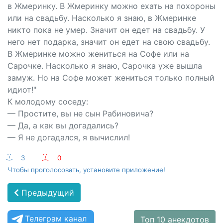
в Жмеринку. В Жмеринку можно ехать на похороны
или на свадьбу. Насколько я знаю, в Жмеринке
никто пока не умер. Значит он едет на свадьбу. У
него нет подарка, значит он едет на свою свадьбу.
В Жмеринке можно жениться на Софе или на
Сарочке. Насколько я знаю, Сарочка уже вышла
замуж. Но на Софе может жениться только полный
идиот!"
К молодому соседу:
— Простите, вы не сын Рабиновича?
— Да, а как вы догадались?
— Я не догадался, я вычислил!
:-)
3
:-(
0
Чтобы проголосовать, установите приложение!
Предыдущий
Телеграм канал
Топ 10 анекдотов