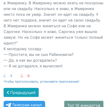
в Жмеринку. В Жмеринку можно ехать на похороны
или на свадьбу. Насколько я знаю, в Жмеринке
никто пока не умер. Значит он едет на свадьбу. У
него нет подарка, значит он едет на свою свадьбу.
В Жмеринке можно жениться на Софе или на
Сарочке. Насколько я знаю, Сарочка уже вышла
замуж. Но на Софе может жениться только полный
идиот!"
К молодому соседу:
— Простите, вы не сын Рабиновича?
— Да, а как вы догадались?
— Я не догадался, я вычислил!
:-)
3
:-(
0
Чтобы проголосовать, установите приложение!
Предыдущий
Телеграм канал
Топ 10 анекдотов