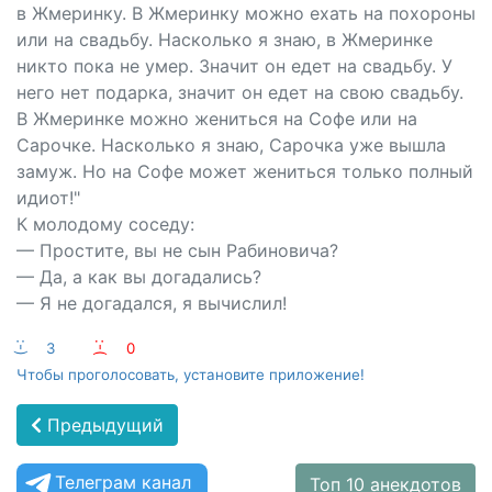
в Жмеринку. В Жмеринку можно ехать на похороны
или на свадьбу. Насколько я знаю, в Жмеринке
никто пока не умер. Значит он едет на свадьбу. У
него нет подарка, значит он едет на свою свадьбу.
В Жмеринке можно жениться на Софе или на
Сарочке. Насколько я знаю, Сарочка уже вышла
замуж. Но на Софе может жениться только полный
идиот!"
К молодому соседу:
— Простите, вы не сын Рабиновича?
— Да, а как вы догадались?
— Я не догадался, я вычислил!
:-)
3
:-(
0
Чтобы проголосовать, установите приложение!
Предыдущий
Телеграм канал
Топ 10 анекдотов