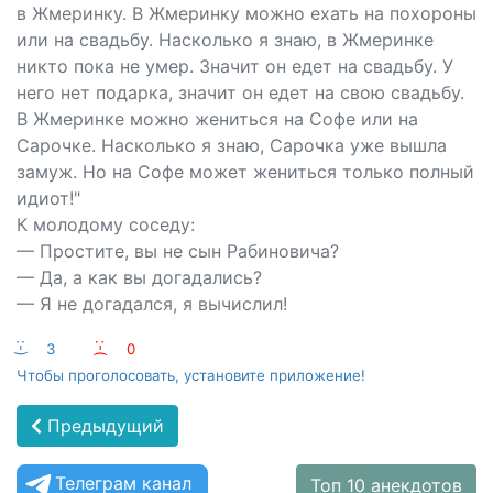
в Жмеринку. В Жмеринку можно ехать на похороны
или на свадьбу. Насколько я знаю, в Жмеринке
никто пока не умер. Значит он едет на свадьбу. У
него нет подарка, значит он едет на свою свадьбу.
В Жмеринке можно жениться на Софе или на
Сарочке. Насколько я знаю, Сарочка уже вышла
замуж. Но на Софе может жениться только полный
идиот!"
К молодому соседу:
— Простите, вы не сын Рабиновича?
— Да, а как вы догадались?
— Я не догадался, я вычислил!
:-)
3
:-(
0
Чтобы проголосовать, установите приложение!
Предыдущий
Телеграм канал
Топ 10 анекдотов