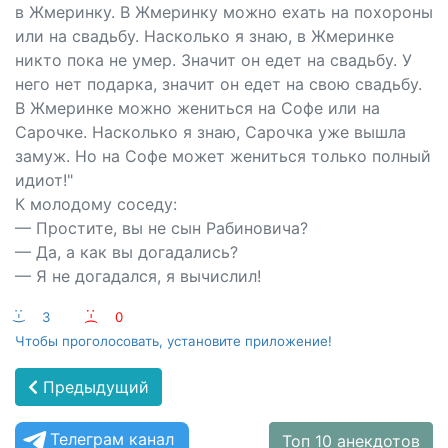
в Жмеринку. В Жмеринку можно ехать на похороны
или на свадьбу. Насколько я знаю, в Жмеринке
никто пока не умер. Значит он едет на свадьбу. У
него нет подарка, значит он едет на свою свадьбу.
В Жмеринке можно жениться на Софе или на
Сарочке. Насколько я знаю, Сарочка уже вышла
замуж. Но на Софе может жениться только полный
идиот!"
К молодому соседу:
— Простите, вы не сын Рабиновича?
— Да, а как вы догадались?
— Я не догадался, я вычислил!
:-)
3
:-(
0
Чтобы проголосовать, установите приложение!
Предыдущий
Телеграм канал
Топ 10 анекдотов