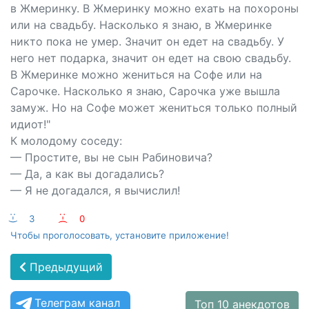
в Жмеринку. В Жмеринку можно ехать на похороны
или на свадьбу. Насколько я знаю, в Жмеринке
никто пока не умер. Значит он едет на свадьбу. У
него нет подарка, значит он едет на свою свадьбу.
В Жмеринке можно жениться на Софе или на
Сарочке. Насколько я знаю, Сарочка уже вышла
замуж. Но на Софе может жениться только полный
идиот!"
К молодому соседу:
— Простите, вы не сын Рабиновича?
— Да, а как вы догадались?
— Я не догадался, я вычислил!
:-)
3
:-(
0
Чтобы проголосовать, установите приложение!
Предыдущий
Телеграм канал
Топ 10 анекдотов