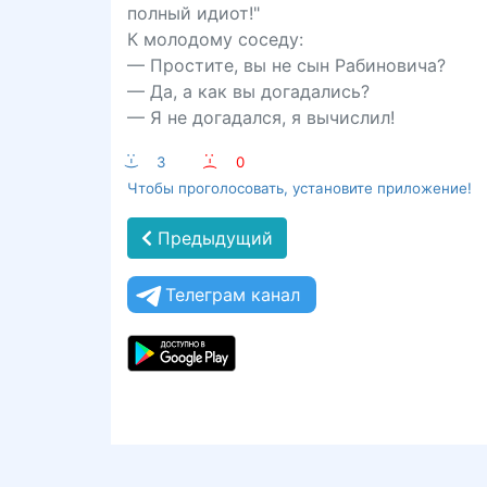
полный идиот!"
К молодому соседу:
— Простите, вы не сын Рабиновича?
— Да, а как вы догадались?
— Я не догадался, я вычислил!
:-)
3
:-(
0
Чтобы проголосовать, установите приложение!
Предыдущий
Телеграм канал