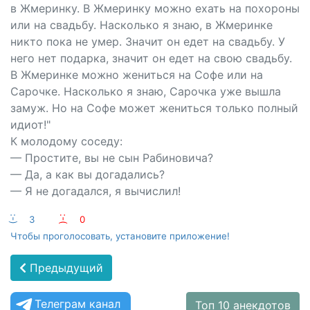
в Жмеринку. В Жмеринку можно ехать на похороны
или на свадьбу. Насколько я знаю, в Жмеринке
никто пока не умер. Значит он едет на свадьбу. У
него нет подарка, значит он едет на свою свадьбу.
В Жмеринке можно жениться на Софе или на
Сарочке. Насколько я знаю, Сарочка уже вышла
замуж. Но на Софе может жениться только полный
идиот!"
К молодому соседу:
— Простите, вы не сын Рабиновича?
— Да, а как вы догадались?
— Я не догадался, я вычислил!
:-)
3
:-(
0
Чтобы проголосовать, установите приложение!
Предыдущий
Телеграм канал
Топ 10 анекдотов