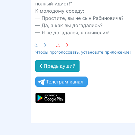
полный идиот!"
К молодому соседу:
— Простите, вы не сын Рабиновича?
— Да, а как вы догадались?
— Я не догадался, я вычислил!
:-)
3
:-(
0
Чтобы проголосовать, установите приложение!
Предыдущий
Телеграм канал