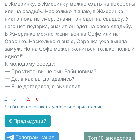
в Жмеринку. В Жмеринку можно ехать на похороны
или на свадьбу. Насколько я знаю, в Жмеринке
никто пока не умер. Значит он едет на свадьбу. У
него нет подарка, значит он едет на свою свадьбу.
В Жмеринке можно жениться на Софе или на
Сарочке. Насколько я знаю, Сарочка уже вышла
замуж. Но на Софе может жениться только полный
идиот!"
К молодому соседу:
— Простите, вы не сын Рабиновича?
— Да, а как вы догадались?
— Я не догадался, я вычислил!
:-)
3
:-(
0
Чтобы проголосовать, установите приложение!
Предыдущий
Телеграм канал
Топ 10 анекдотов