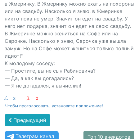
в Жмеринку. В Жмеринку можно ехать на похороны
или на свадьбу. Насколько я знаю, в Жмеринке
никто пока не умер. Значит он едет на свадьбу. У
него нет подарка, значит он едет на свою свадьбу.
В Жмеринке можно жениться на Софе или на
Сарочке. Насколько я знаю, Сарочка уже вышла
замуж. Но на Софе может жениться только полный
идиот!"
К молодому соседу:
— Простите, вы не сын Рабиновича?
— Да, а как вы догадались?
— Я не догадался, я вычислил!
:-)
3
:-(
0
Чтобы проголосовать, установите приложение!
Предыдущий
Телеграм канал
Топ 10 анекдотов