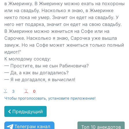
в Жмеринку. В Жмеринку можно ехать на похороны
или на свадьбу. Насколько я знаю, в Жмеринке
никто пока не умер. Значит он едет на свадьбу. У
него нет подарка, значит он едет на свою свадьбу.
В Жмеринке можно жениться на Софе или на
Сарочке. Насколько я знаю, Сарочка уже вышла
замуж. Но на Софе может жениться только полный
идиот!"
К молодому соседу:
— Простите, вы не сын Рабиновича?
— Да, а как вы догадались?
— Я не догадался, я вычислил!
:-)
3
:-(
0
Чтобы проголосовать, установите приложение!
Предыдущий
Телеграм канал
Топ 10 анекдотов