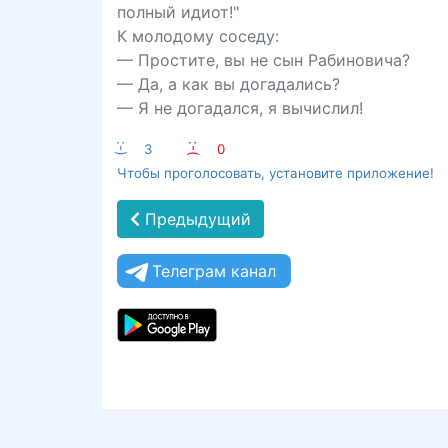
полный идиот!"
К молодому соседу:
— Простите, вы не сын Рабиновича?
— Да, а как вы догадались?
— Я не догадался, я вычислил!
:-)
3
:-(
0
Чтобы проголосовать, установите приложение!
Предыдущий
Телеграм канал