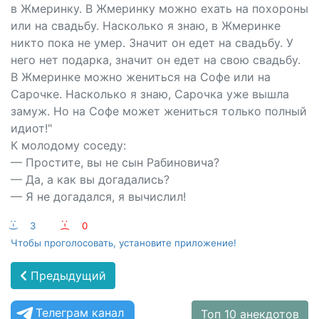
в Жмеринку. В Жмеринку можно ехать на похороны
или на свадьбу. Насколько я знаю, в Жмеринке
никто пока не умер. Значит он едет на свадьбу. У
него нет подарка, значит он едет на свою свадьбу.
В Жмеринке можно жениться на Софе или на
Сарочке. Насколько я знаю, Сарочка уже вышла
замуж. Но на Софе может жениться только полный
идиот!"
К молодому соседу:
— Простите, вы не сын Рабиновича?
— Да, а как вы догадались?
— Я не догадался, я вычислил!
:-)
3
:-(
0
Чтобы проголосовать, установите приложение!
Предыдущий
Телеграм канал
Топ 10 анекдотов