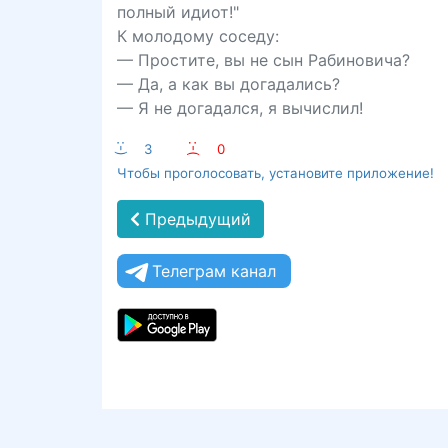
полный идиот!"
К молодому соседу:
— Простите, вы не сын Рабиновича?
— Да, а как вы догадались?
— Я не догадался, я вычислил!
:-)
3
:-(
0
Чтобы проголосовать, установите приложение!
Предыдущий
Телеграм канал