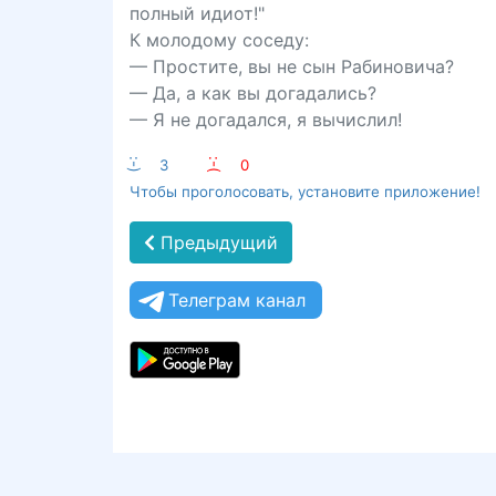
полный идиот!"
К молодому соседу:
— Простите, вы не сын Рабиновича?
— Да, а как вы догадались?
— Я не догадался, я вычислил!
:-)
3
:-(
0
Чтобы проголосовать, установите приложение!
Предыдущий
Телеграм канал