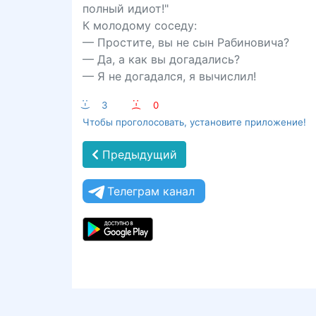
полный идиот!"
К молодому соседу:
— Простите, вы не сын Рабиновича?
— Да, а как вы догадались?
— Я не догадался, я вычислил!
:-)
3
:-(
0
Чтобы проголосовать, установите приложение!
Предыдущий
Телеграм канал