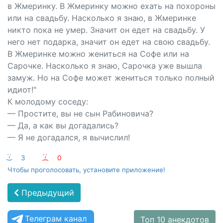
в Жмеринку. В Жмеринку можно ехать на похороны
или на свадьбу. Насколько я знаю, в Жмеринке
никто пока не умер. Значит он едет на свадьбу. У
него нет подарка, значит он едет на свою свадьбу.
В Жмеринке можно жениться на Софе или на
Сарочке. Насколько я знаю, Сарочка уже вышла
замуж. Но на Софе может жениться только полный
идиот!"
К молодому соседу:
— Простите, вы не сын Рабиновича?
— Да, а как вы догадались?
— Я не догадался, я вычислил!
:-)
3
:-(
0
Чтобы проголосовать, установите приложение!
Предыдущий
Телеграм канал
Топ 10 анекдотов