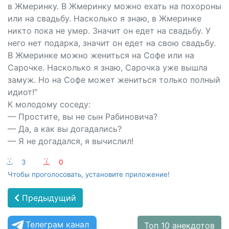
в Жмеринку. В Жмеринку можно ехать на похороны
или на свадьбу. Насколько я знаю, в Жмеринке
никто пока не умер. Значит он едет на свадьбу. У
него нет подарка, значит он едет на свою свадьбу.
В Жмеринке можно жениться на Софе или на
Сарочке. Насколько я знаю, Сарочка уже вышла
замуж. Но на Софе может жениться только полный
идиот!"
К молодому соседу:
— Простите, вы не сын Рабиновича?
— Да, а как вы догадались?
— Я не догадался, я вычислил!
:-)
3
:-(
0
Чтобы проголосовать, установите приложение!
Предыдущий
Телеграм канал
Топ 10 анекдотов