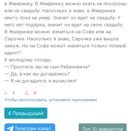
в Жмеринку. В Жмеринку можно ехать на похороны
или на свадьбу. Насколько я знаю, в Жмеринке
никто пока не умер. Значит он едет на свадьбу. У
него нет подарка, значит он едет на свою свадьбу.
В Жмеринке можно жениться на Софе или на
Сарочке. Насколько я знаю, Сарочка уже вышла
замуж. Но на Софе может жениться только полный
идиот!"
К молодому соседу:
— Простите, вы не сын Рабиновича?
— Да, а как вы догадались?
— Я не догадался, я вычислил!
:-)
3
:-(
0
Чтобы проголосовать, установите приложение!
Предыдущий
Телеграм канал
Топ 10 анекдотов