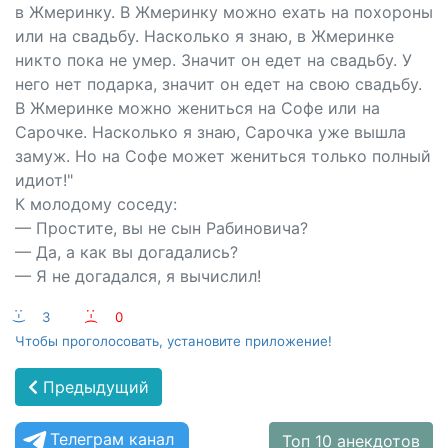
в Жмеринку. В Жмеринку можно ехать на похороны
или на свадьбу. Насколько я знаю, в Жмеринке
никто пока не умер. Значит он едет на свадьбу. У
него нет подарка, значит он едет на свою свадьбу.
В Жмеринке можно жениться на Софе или на
Сарочке. Насколько я знаю, Сарочка уже вышла
замуж. Но на Софе может жениться только полный
идиот!"
К молодому соседу:
— Простите, вы не сын Рабиновича?
— Да, а как вы догадались?
— Я не догадался, я вычислил!
:-)
3
:-(
0
Чтобы проголосовать, установите приложение!
Предыдущий
Телеграм канал
Топ 10 анекдотов