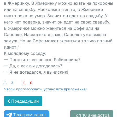
в Жмеринку. В Жмеринку можно ехать на похороны
или на свадьбу. Насколько я знаю, в Жмеринке
никто пока не умер. Значит он едет на свадьбу. У
него нет подарка, значит он едет на свою свадьбу.
В Жмеринке можно жениться на Софе или на
Сарочке. Насколько я знаю, Сарочка уже вышла
замуж. Но на Софе может жениться только полный
идиот!"
К молодому соседу:
— Простите, вы не сын Рабиновича?
— Да, а как вы догадались?
— Я не догадался, я вычислил!
:-)
3
:-(
0
Чтобы проголосовать, установите приложение!
Предыдущий
Телеграм канал
Топ 10 анекдотов